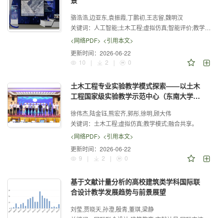
景
骆浩浩,边亚东,袁振霞,丁鹏初,王志留,魏明汉
关键词：
人工智能;土木工程;虚拟仿真;智能评价;教学改革
<网络PDF>
<引用本文>
更新时间：
2026-06-22
10
|
2
|
0
土木工程专业实验教学模式探索——以土木
工程国家级实验教学示范中心（东南大学）
为例
徐伟杰,陆金钰,熊宏齐,郭彤,徐明,顾大伟
关键词：
土木工程;虚拟仿真;教学模式;融合共享。
<网络PDF>
<引用本文>
更新时间：
2026-06-22
9
|
2
|
0
基于文献计量分析的高校建筑类学科国际联
合设计教学发展趋势与前景展望
刘莹,贾晓天,孙澄,殷青,董琪,梁静