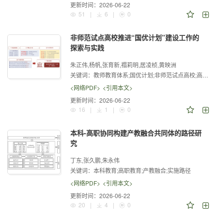
更新时间：
2026-06-22
51
|
6
|
0
非师范试点高校推进“国优计划”建设工作的
探索与实践
朱正伟,杨帆,张育新,禤莉明,居凌桢,黄映洲
关键词：
教师教育体系;国优计划;非师范试点高校;高质量建设
<网络PDF>
<引用本文>
更新时间：
2026-06-22
16
|
1
|
0
本科-高职协同构建产教融合共同体的路径研
究
丁东,张久鹏,朱永伟
关键词：
本科教育;高职教育;产教融合;实施路径
<网络PDF>
<引用本文>
更新时间：
2026-06-22
20
|
4
|
0