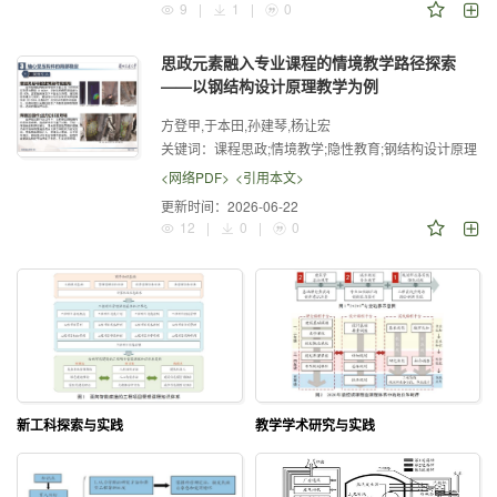
9
|
1
|
0
思政元素融入专业课程的情境教学路径探索
——以钢结构设计原理教学为例
方登甲,于本田,孙建琴,杨让宏
关键词：
课程思政;情境教学;隐性教育;钢结构设计原理
<网络PDF>
<引用本文>
更新时间：
2026-06-22
12
|
0
|
0
新工科探索与实践
教学学术研究与实践