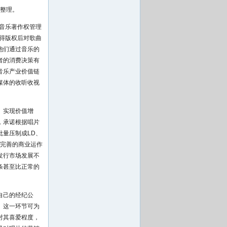
 24整理。
音乐著作权管理
得版权后对歌曲
他们通过音乐的
者的消费决策有
音乐产业价值链
媒体的收听收视
、实现价值增
，承诺根据唱片
量压制成LD、
乏完善的商业运作
发行市场发展不
条甚至比正常的
自己的经纪公
。这一环节可为
对其喜爱程度，