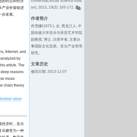
University(Social Science Editi
链的特点和经济
on), 2013, 19(3): 165-172.
.
乐产业价值链进
一步发展。
作者简介
佟雪娜(1973-), 女, 黑龙江人, 中
国传媒大学音乐与录音艺术学院
副教授, 博士, 访美学者, 主要从
事国际文化贸易、音乐产业管理
ns, Internet, and
研究。
e analyzed by
文章历史
his article. The
修回日期: 2013-11-07
he deep reasons
nese music
ue chain theory
dustrial value
模经济时，音乐
音乐嬗变为一种