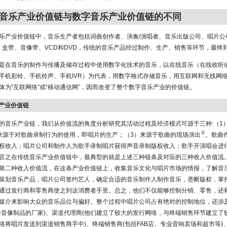
音乐产业价值链与数字音乐产业价值链的不同
乐产业价值链中，音乐生产者包括词曲创作者、演奏/演唱者、音乐出版公司、唱片公司
、盒带、音像带、VCD和DVD，传统的音乐产品经过制作、生产、销售等环节，最终
是在音乐的制作与传播及储存过程中使用数字化技术的音乐，以在线音乐（在线收听
手机彩铃、手机铃声、手机IVR）为代表，用数字格式存储音乐，用互联网和无线网
体为“互联网络”或“移动通信网”，因而改变了整个数字音乐产业的价值链。
乐产业价值链
的音乐产业链，我们从价值流的角度分析研究其活动过程及经济模式可源于三种:（1
①
来源于对歌曲录制行为的使用，即唱片的生产；（3）来源于歌曲的现场演出
。歌曲
权收入；唱片公司和制作人为歌手录制唱片获得声音录制版权收入；歌手开演唱会进
言之在传统音乐产业价值链中，最典型的就是上述三种链条及对应的三种收入价值流
第二种收入价值流，在这条产业价值链上，收集音乐文化与唱片市场的情报，了解音
策划音乐产品，唱片公司签约艺人，确定合适的音乐制作人制作音乐，垄断版权，掌
通过发行商和零售商使之到达消费者手里。总之，他们不仅能够控制分销、零售，还
媒介来影响大众的音乐品位与偏好。整个过程中唱片公司占有绝对的控制地位，还涉
作音像制品的厂家)、渠道代理商(他们建立了较大的发行网络，与终端销售环节建立了
络将唱片发送到渠道销售商手中)、终端销售商(包括FAB店、专业音响卖场和超市等)