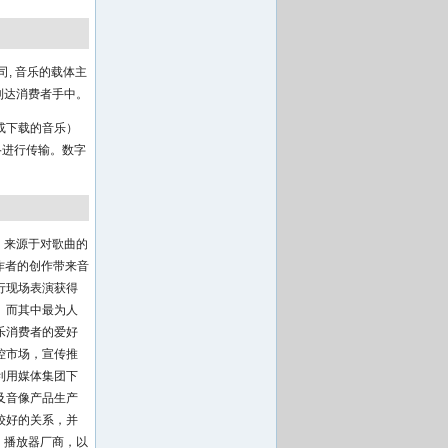
, 音乐的载体主
到达消费者手中。
或下载的音乐）
络进行传输。数字
）来源于对歌曲的
作者的创作带来音
行现场表演获得
。而其中最为人
乐消费者的爱好
控市场，宣传推
利用媒体集团下
及音像产品生产
较好的关系，并
、播放器厂商，以