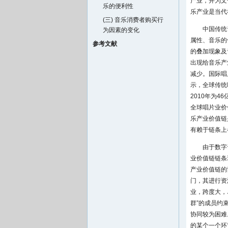
产业，并为文
乐的便利性
乐产业是当代
(三) 音乐消费者购买行
中国传统
为因素的变化
属性、音乐的
参考文献
的叠加现象及
出现给音乐产
减少。国际唱片业协会
示，全球传统
2010年为4
全球唱片业价
乐产业价值链
有赖于链条上
由于数字
业价值链链条
产业价值链的
门，其进行资
业，跨度大，
群”的成员约
协同较为困难
的某个一个环