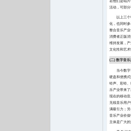
若他们是唱片
活动，可部分
以上三个
化，也同时参
整合音乐产业
消费者正版消
维持发展，产
文化性和艺术
(二) 数字音
当今数字
硬盘和便携式
铃声、彩铃、
乐产业带来了
现在的移动音
无线音乐用户
满吸引力；另
音乐产业价值
主体是广大的