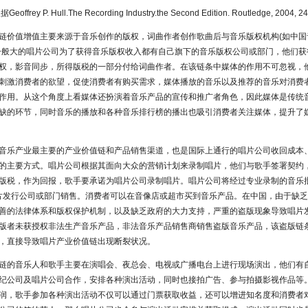
offrey P. Hull.The Recording Industry.the Second Edition. Routledge, 2004,
链价值增值主要来源于音乐创作的版权，词曲作者创作歌曲后与音乐版权机构(如中国
一般大的唱片公司为了获得音乐版权收入都有自己旗下的音乐版权公司或部门，他们获
权，影音同步，所得版税的一部分付给词曲作者。在该链条中媒体的作用不可忽视，
刺激消费者的欲望，促使消费者有购买需求，媒体播放的音乐以及推荐的音乐对消费
作用。从这个角度上看媒体还扮演着音乐产品的宣传和推广者角色，因此媒体是传统
缺的环节，同时音乐的播放和各种音乐排行榜的播出也吸引消费者关注媒体，提升了
音乐产业最主要的产业价值链和产品销售渠道，也是国际上通行的唱片公司收回成本
的主要方式。唱片公司根据其面向大众的营销计划来录制唱片，他们与歌手签署契约
版税，作为回报，歌手要承诺为唱片公司录制唱片。唱片公司将经过专业录制的音乐批
片发行公司或部门销售。消费者可以在音像店或超市买到音乐产品。在中国，由于缺
善的法律体系和版权保护机制，以及缺乏政府的大力支持，严重的盗版现象导致唱片
版者未获授权非法生产音乐产品，非法音乐产品销售商销售盗版音乐产品，该盗版链
，直接导致唱片产业价值链出现断裂状况。
链的音乐人和歌手主要在演唱会、夜总会、电视或广播电台上进行现场演出，他们有
纪公司及唱片公司合作，安排各种演出活动，同时也接拍广告、参与拍摄影视作品等
润，歌手参加各种演出活动不仅可以通过门票获取收益，还可以增进知名度和消费者