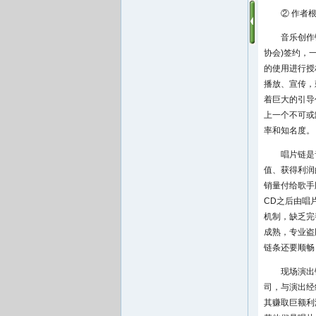
② 作者根据Ge
音乐创作
协会)签约，
的使用进行授
播放、宣传，
着巨大的引导
上一个不可或
率和知名度。
唱片链是
值、获得利润
销量付给歌手
CD之后由唱
机制，缺乏完
成熟，专业盗
链条还要顺畅
现场演出
司，与演出经
其赚取巨额利