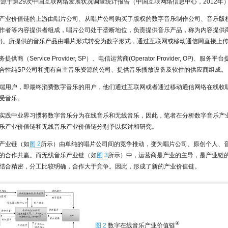
来源于第29次中国互联网络发展状况调查统计报告（中国互联网络信息中心，2012年
产业价值链的上游由唱片公司、从唱片公司购买了版权的数字音乐制作公司、音乐版
作者等内容提供者组成，唱片公司处于垄断地位，负责提供音乐产品，称为内容提供商(Co
er，CP)。所提供的音乐产品由唱片形式转变为数字形式，通过互联网或移动通信网直接上
供商（Service Provider, SP）、电信运营商(Operator Provider, OP)、服务
合性纯SP公司和拥有自主音乐资源的公司、提供音乐播放设备及软件的供应商组成。
端用户，即最终消费数字音乐的用户，他们通过互联网或者通过移动通信网络在线收
受音乐。
实践中业界习惯将数字音乐分为在线音乐和无线音乐，因此，笔者在分析数字音乐产
乐产业价值链和无线音乐产业价值链分别予以探讨和研究。
产业链（如
图 2
所示）由单纯的唱片公司间的竞争推动，变为唱片公司、原创个人、
的合作共赢。而无线音乐产业链（如
图 3
所示）中，运营商是产业的主导，是产业链
结合精密，分工比较明确，合作大于竞争。因此，形成了新的产业价值链。
④
图 2
数字在线音乐产业价值链