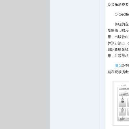
及音乐消费者
① Geoffre
传统的音
制歌曲→唱片
用、出版歌曲
并预订演出→
组织收取版税
用，并获得相
图 1
是传
链和现场演出