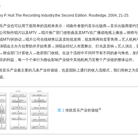
。
y P. Hull.The Recording Industry.the Second Edition. Routledge, 2004, 21-25.
乐产业也可以用下面简单的流程来表示：词曲作者签约音乐出版商→音乐出版商签约艺
公司制作唱片以及MTV →唱片推广部门使歌曲及其MTV在广播或电视上播放→律师
或MTV的协议→唱片公司在线销售以及卖给批发商，批发商再转卖零售商→艺人机构
演唱会主办方拉赞助并开始售票→演唱会经纪人布置舞台、灯光及音响→艺人演出，
→财会部门计算收入→政府部门收税。在这个流程中不同环节有不同的参与角色，发
应的利益，每一个个体行为都会影响产业链中其他机构乃至整个产业链的整体运作。
统音乐产业最主要的几条产业价值链，也是国际上通行的收入流模式，我们简称之为
链。
②
图 1
传统音乐产业价值链