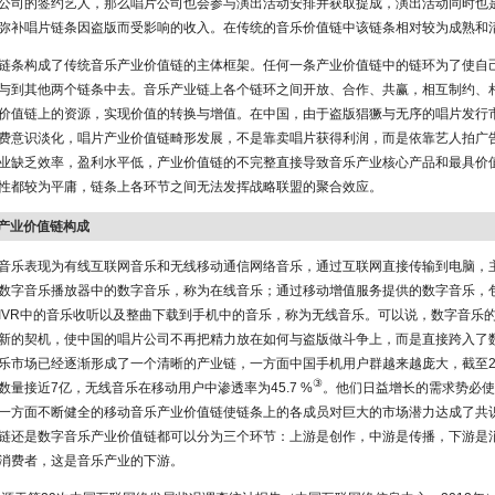
公司的签约艺人，那么唱片公司也会参与演出活动安排并获取提成，演出活动同时也
弥补唱片链条因盗版而受影响的收入。在传统的音乐价值链中该链条相对较为成熟和
链条构成了传统音乐产业价值链的主体框架。任何一条产业价值链中的链环为了使自
与到其他两个链条中去。音乐产业链上各个链环之间开放、合作、共赢，相互制约、
价值链上的资源，实现价值的转换与增值。在中国，由于盗版猖獗与无序的唱片发行
费意识淡化，唱片产业价值链畸形发展，不是靠卖唱片获得利润，而是依靠艺人拍广
业缺乏效率，盈利水平低，产业价值链的不完整直接导致音乐产业核心产品和最具价
性都较为平庸，链条上各环节之间无法发挥战略联盟的聚合效应。
乐产业价值链构成
音乐表现为有线互联网音乐和无线移动通信网络音乐，通过互联网直接传输到电脑，
数字音乐播放器中的数字音乐，称为在线音乐；通过移动增值服务提供的数字音乐，
IVR中的音乐收听以及整曲下载到手机中的音乐，称为无线音乐。可以说，数字音乐
新的契机，使中国的唱片公司不再把精力放在如何与盗版做斗争上，而是直接跨入了
乐市场已经逐渐形成了一个清晰的产业链，一方面中国手机用户群越来越庞大，截至2
③
数量接近7亿，无线音乐在移动用户中渗透率为45.7 %
。他们日益增长的需求势必使
一方面不断健全的移动音乐产业价值链使链条上的各成员对巨大的市场潜力达成了共
链还是数字音乐产业价值链都可以分为三个环节：上游是创作，中游是传播，下游是
消费者，这是音乐产业的下游。