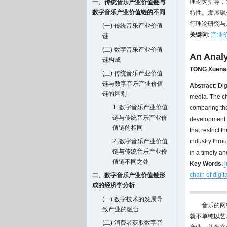
理论为指导，
一、传统音乐产业价值链与
数字音乐产业价值链的不同
特性。发展融
行理论研究与
(一) 传统音乐产业价值
关键词
:
产业
链
(二) 数字音乐产业价值
An Analy
链构成
TONG Xuena
(三) 传统音乐产业价值
链与数字音乐产业价值
Abstract
: Di
链的区别
media. The ch
1. 数字音乐产业价值
comparing the 
链与传统音乐产业价
development of
值链的相同
that restrict 
2. 数字音乐产业价值
industry thro
链与传统音乐产业价
in a timely a
值链不同之处
Key Words
:
chain of digit
二、数字音乐产业价值链形
成的经济学分析
(一) 数字技术的发展导
音乐的网
致产业的融合
就不单纯以艺
(二) 消费者获取数字音