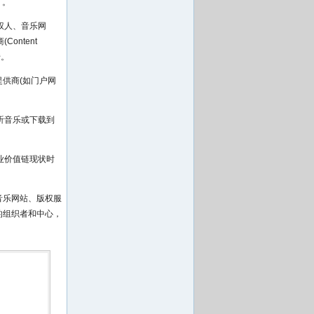
）。
权人、音乐网
ntent
传。
平台提供商(如门户网
听音乐或下载到
业价值链现状时
音乐网站、版权服
的组织者和中心，