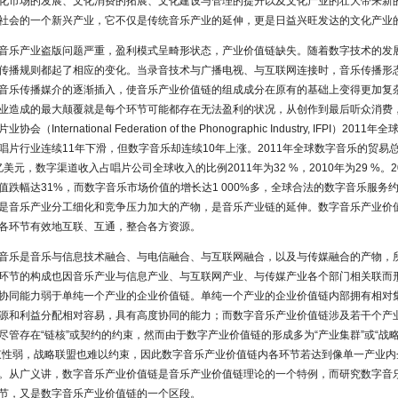
化市场的发展、文化消费的拓展、文化建设与管理的提升以及文化产业的壮大带来新
社会的一个新兴产业，它不仅是传统音乐产业的延伸，更是日益兴旺发达的文化产业
音乐产业盗版问题严重，盈利模式呈畸形状态，产业价值链缺失。随着数字技术的发
传播规则都起了相应的变化。当录音技术与广播电视、与互联网连接时，音乐传播形
音乐传播媒介的逐渐插入，使音乐产业价值链的组成成分在原有的基础上变得更加复
业造成的最大颠覆就是每个环节可能都存在无法盈利的状况，从创作到最后听众消费
（International Federation of the Phonographic Industry, IFPI）20
唱片行业连续11年下滑，但数字音乐却连续10年上涨。2011年全球数字音乐的贸易总
6亿美元，数字渠道收入占唱片公司全球收入的比例2011年为32 %，2010年为29 %。20
值跌幅达31%，而数字音乐市场价值的增长达1 000%多，全球合法的数字音乐服务约
是音乐产业分工细化和竞争压力加大的产物，是音乐产业链的延伸。数字音乐产业价
各环节有效地互联、互通，整合各方资源。
音乐是音乐与信息技术融合、与电信融合、与互联网融合，以及与传媒融合的产物，
环节的构成也因音乐产业与信息产业、与互联网产业、与传媒产业各个部门相关联而
协同能力弱于单纯一个产业的企业价值链。单纯一个产业的企业价值链内部拥有相对
源和利益分配相对容易，具有高度协同的能力；而数字音乐产业价值链涉及若干个产
尽管存在“链核”或契约的约束，然而由于数字产业价值链的形成多为“产业集群”或“战略
束性弱，战略联盟也难以约束，因此数字音乐产业价值链内各环节若达到像单一产业内
。从广义讲，数字音乐产业价值链是音乐产业价值链理论的一个特例，而研究数字音
节，又是数字音乐产业价值链的一个区段。