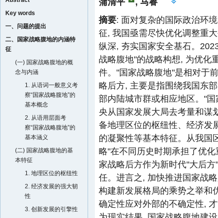
Abstract
蒲清平
,
马睿
Key words
摘要
: 面对复杂的国际政治环
一、问题的提出
征, 我国亟需尽快优化调整重
二、国家战略腹地的内涵特
纵深, 夯实国家安全基石。20
征
战略腹地"的战略构想, 为优化
(一) 国家战略腹地的概
件。"国家战略腹地"是相对于
念与内涵
略后方, 主要是指围绕我国东
1. 从语词一般意义考
察“国家战略腹地”的
部内陆城市群或相应地区。"国
基本概念
央从国家发展大局去考量和谋划
2. 从语用层面考
备地理区位的枢纽性、经济发
察“国家战略腹地”的
的凝聚性等基本特征。从我国区域
基本涵义
略"在不同历史时期承担了优化重
(二) 国家战略腹地的基
本特征
家战略后方作为新时代"大后方
1. 地理区位的枢纽性
任。进言之, 加快推进国家战
2. 经济发展的强大韧
构建新发展格局的乘势之举和优
性
确定性应对外部的不确定性, 
3. 创新发展的引擎性
为现实结果, 国家战略腹地建