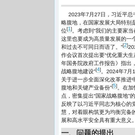
2. 加快产业补链成群
2023年7月27日，习近
3. 培育优质市场主体
略腹地，在国家发展大局特别
(五) 建设战略运力空间
1
[
]
网络
位
。考虑到“我们的主要家当
1. 精准供给完善交通
这里也要成为高质量发展的一
布局
2
[
]
和过去不可同日而语了。”
2
2. 搭建军民融合投送
作会议首次提出要“优化重大生
通道
年国务院政府工作报告》指出
3. 兴建多式联运交通
4
[
]
战略腹地建设”
。2024年7
枢纽
关于进一步全面深化改革推进
参考文献
5
[
]
腹地和关键产业备份”
。在加
点，密集提出“国家战略腹地”
反映了以习近平同志为核心的
慧，对着眼构筑更为均衡完备
展和高水平安全具有重大意义
一、问题的提出