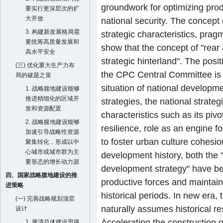
groundwork for optimizing prod
要实行更深层次的扩
大开放
national security. The concept
3. 构建新发展格局需
strategic characteristics, pragm
要统筹高质量发展和
show that the concept of "rear 
高水平安全
strategic hinterland". The posit
(三) 优化重大生产力布
the CPC Central Committee is 
局的破题之策
situation of national developm
1. 战略腹地建设能够
推进精细化的区域开
strategies, the national strat
发和资源配置
characteristics such as its piv
2. 战略腹地建设能够
resilience, role as an engine f
加速引导战略性资源
to foster urban culture cohesi
聚集转化，形成以中
心城市或城市群为主
development history, both the "
要形态的增长动力源
development strategy" have bee
四、国家战略腹地建设的推
productive forces and maintaini
进策略
historical periods. In new era, 
(一) 完善战略规划顶层
naturally assumes historical re
设计
Accelerating the construction o
1. 厘清总体建设思路