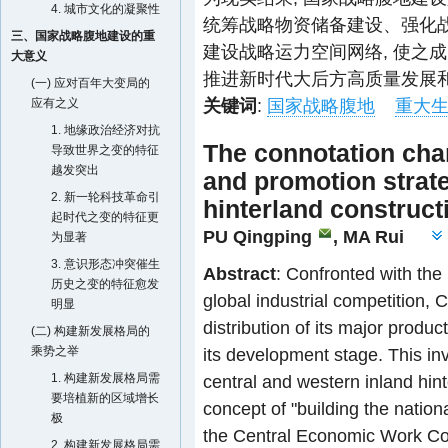
4. 城市文化的凝聚性
统筹战略物资储备建设、强化
三、国家战略腹地建设的重
建设战略运力空间网络, 使之
大意义
推进新时代大后方高质量发展
(一) 应对百年大变局的
关键词
:
国家战略腹地
重大
应有之义
1. 地缘政治经济对抗
The connotation char
导致世界之变的特征
越发突出
and promotion strate
2. 新一轮科技革命引
hinterland construct
起时代之变的特征更
PU Qingping
,
MA Rui
为显著
3. 意识形态冲突催生
Abstract
: Confronted with the 
历史之变的特征愈发
global industrial competition,
明显
distribution of its major product
(二) 构建新发展格局的
乘势之举
its development stage. This in
1. 构建新发展格局需
central and western inland hinte
要培植新的区域增长
concept of "building the nationa
极
the Central Economic Work Co
2. 构建新发展格局需