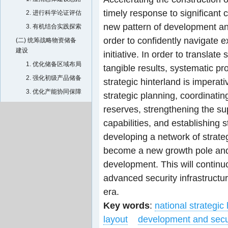
timely response to significant c
2. 进行科学论证评估
new pattern of development and
3. 有机结合实践探索
order to confidently navigate e
(二) 统筹战略物资储备
建设
initiative. In order to translate
1. 优化储备区域布局
tangible results, systematic pr
2. 强化初级产品储备
strategic hinterland is imperat
3. 优化产能协同保障
strategic planning, coordinatin
(三) 强化战略科技力量
reserves, strengthening the sup
支撑
capabilities, and establishing 
1. 合作共建科技创新
developing a network of strategi
平台
become a new growth pole and
2. 开展关键技术协同
development. This will contin
攻关
advanced security infrastructur
3. 优化战略科技创新
生态
era.
(四) 打造战略产业备份
Key words
:
national strategic
基地
layout
development and secu
1. 优化产业领域布局