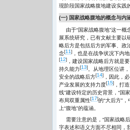
现阶段国家战略腹地建设实践
(一) 国家战略腹地的概念与内
由于“国家战略腹地”这一
展系统研究，已有文献主要以研
略后方是包括后方的军事、政
11
[
]
念
，也是在战争状况下内地
12
[
]
，建设国家战略后方就是要
13
[
]
持久能力
。从地理区位讲，
14
[
]
安全的战略后方
，因此，必
15
[
]
产业发展的支持力度
，打造
线”建设特定的历史背景，“国
17
[
]
布局双重属性
的“大后方”
上“腹地”的蕴涵。
需要注意的是，“国家战略后
字表述和语义方面不尽相同，