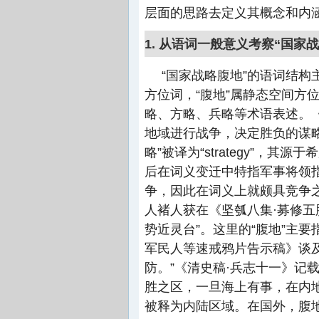
层面的思路去定义其概念和内
1. 从语词一般意义考察“国家
“国家战略腹地”的语词结构主
方位词，“腹地”属静态空间方
略、方略、兵略等术语表述。《
地域进行战争，决定胜负的谋
略”被译为“strategy”，其源于
后在词义变迁中特指军事将领指
争，因此在词义上就颇具竞争之
人褚人获在《坚瓠八集·募修五
势近灵台”。这里的“腹地”主
军民人等速戒鸦片告示稿》谈
防。”《清史稿·兵志十一》记
胜之区，一旦海上有事，在内地
被释为内陆区域。在国外，腹地(Hi