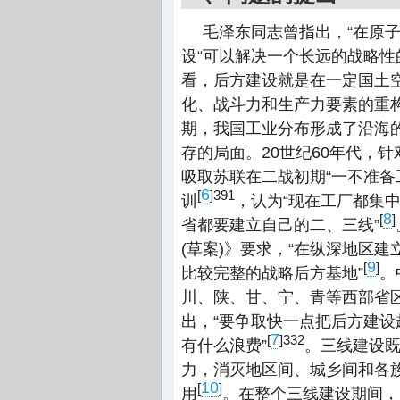
毛泽东同志曾指出，“在原
设“可以解决一个长远的战略性
看，后方建设就是在一定国土
化、战斗力和生产力要素的重
期，我国工业分布形成了沿海
存的局面。20世纪60年代，
吸取苏联在二战初期“一不准备
6
[
]
391
训
，认为“现在工厂都集
8
[
]
省都要建立自己的二、三线”
(草案)》要求，“在纵深地区
9
[
]
比较完整的战略后方基地”
。
川、陕、甘、宁、青等西部省
出，“要争取快一点把后方建
7
[
]
332
有什么浪费”
。三线建设
力，消灭地区间、城乡间和各
10
[
]
用
。在整个三线建设期间，