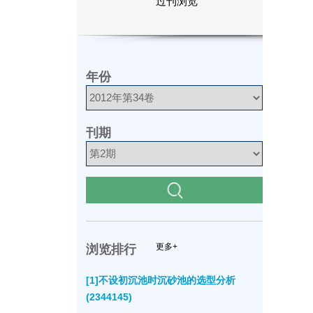
过刊浏览
年份
刊期
更多+
浏览排行
[1]不设初沉池时沉砂池的选型分析
(2344145)