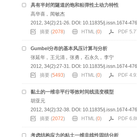
具有半封闭隧道的饱和粘弹性土动力特性
高华喜
,
闻敏杰
2012, 34(2):21-26.
DOI:
10.11835/j.issn.1674-47
摘要 (
2078
)
HTML (
0
)
PDF 5.7
Gumbel分布的基本风压计算与分析
张延年
,
王元清
,
张勇
,
石永久
,
李宁
2012, 34(2):27-31.
DOI:
10.11835/j.issn.1674-47
摘要 (
5493
)
HTML (
0
)
PDF 4.9
黏土的一维非平行等效时间线流变模型
胡亚元
2012, 34(2):32-38.
DOI:
10.11835/j.issn.1674-47
摘要 (
2072
)
HTML (
0
)
PDF 6.8
考虑结构应力的粘土一维非线性固结分析