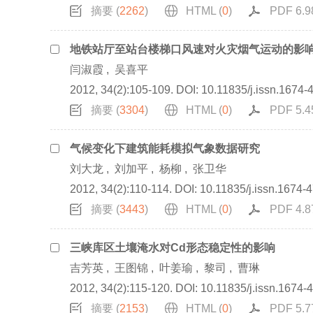
摘要 (
2262
)
HTML (
0
)
PDF 6.9
地铁站厅至站台楼梯口风速对火灾烟气运动的影
闫淑霞
,
吴喜平
2012, 34(2):105-109.
DOI:
10.11835/j.issn.1674-
摘要 (
3304
)
HTML (
0
)
PDF 5.4
气候变化下建筑能耗模拟气象数据研究
刘大龙
,
刘加平
,
杨柳
,
张卫华
2012, 34(2):110-114.
DOI:
10.11835/j.issn.1674-
摘要 (
3443
)
HTML (
0
)
PDF 4.8
三峡库区土壤淹水对Cd形态稳定性的影响
吉芳英
,
王图锦
,
叶姜瑜
,
黎司
,
曹琳
2012, 34(2):115-120.
DOI:
10.11835/j.issn.1674-
摘要 (
2153
)
HTML (
0
)
PDF 5.7