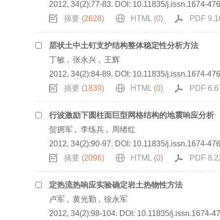
2012, 34(2):77-83.
DOI:
10.11835/j.issn.1674-47
摘要 (
2628
)
HTML (
0
)
PDF 9.1
层状土中土钉支护结构整体稳定性分析方法
丁敏
,
张永兴
,
王辉
2012, 34(2):84-89.
DOI:
10.11835/j.issn.1674-47
摘要 (
1839
)
HTML (
0
)
PDF 6.6
行波激励下圆柱面巨型网格结构的地震响应分析
贺拥军
,
李练兵
,
周绪红
2012, 34(2):90-97.
DOI:
10.11835/j.issn.1674-47
摘要 (
2096
)
HTML (
0
)
PDF 8.2
定热流热响应实验确定岩土热物性方法
卢军
,
黄光勤
,
徐永军
2012, 34(2):98-104.
DOI:
10.11835/j.issn.1674-4