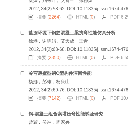
秦煜
,
刘来君
,
支喜兰
,
张柳煜
2012, 34(2):58-62.
DOI:
10.11835/j.issn.1674-47
摘要 (
2264
)
HTML (
0
)
PDF 6.2
盐冻环境下钢筋混凝土梁抗弯性能仿真分析
徐港
,
谢晓娟
,
艾天成
,
王青
2012, 34(2):63-68.
DOI:
10.11835/j.issn.1674-47
摘要 (
2350
)
HTML (
0
)
PDF 6.5
冷弯薄壁型钢C型构件滞回性能
杨娜
,
彭雄
,
杨庆山
2012, 34(2):69-76.
DOI:
10.11835/j.issn.1674-47
摘要 (
7142
)
HTML (
0
)
PDF 10.
钢-混凝土组合索塔压弯性能试验研究
曾耀
,
吴冲
,
周家兴