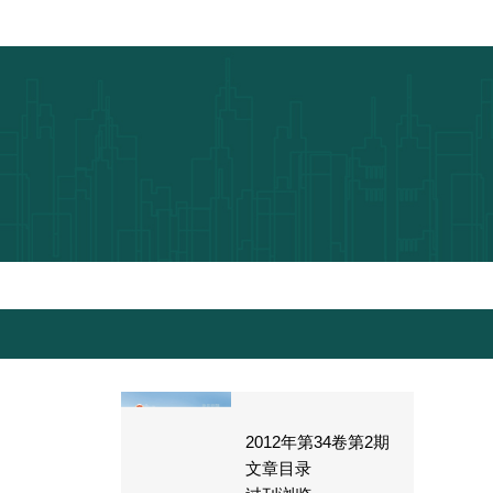
2012
年第
34
卷第
2
期
文章目录