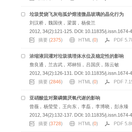
垃圾焚烧飞灰电弧炉熔渣微晶玻璃的晶化行为
刘汉桥
,
魏国侠
,
梁茵
,
杨俊兰
2012, 34(2):121-125.
DOI:
10.11835/j.issn.1674-
摘要 (
2375
)
HTML (
0
)
PDF 5.7
浓缩液回灌对垃圾填埋体水位及稳定性的影响
詹良通
,
兰吉武
,
邓林恒
,
吕国庆
,
陈云敏
2012, 34(2):126-131.
DOI:
10.11835/j.issn.1674-
摘要 (
2846
)
HTML (
0
)
PDF 7.1
亚硝酸盐对聚磷菌厌氧代谢的影响
曾薇
,
杨莹莹
,
王向东
,
李磊
,
李博晓
,
彭永臻
2012, 34(2):132-137.
DOI:
10.11835/j.issn.1674-
摘要 (
3728
)
HTML (
0
)
PDF 5.8