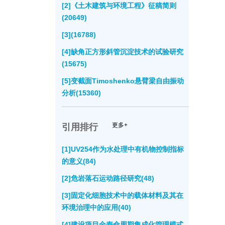
[2]《土木建筑与环境工程》征稿简则
(20649)
[3](16788)
[4]缺角正方形斜管沉淀技术的试验研究
(15675)
[5]变截面Timoshenko悬臂梁自由振动
分析(15360)
更多+
引用排行
[1]UV254作为水处理中有机物控制指标
的意义(84)
[2]危岩落石运动路径研究(48)
[3]固定化细胞技术中的载体材料及其在
环境治理中的应用(40)
[4]建设项目全寿命周期集成化管理模式