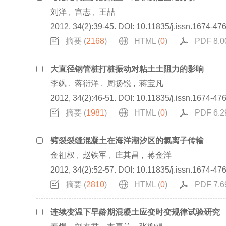
刘洋
,
宫志
,
王喆
2012, 34(2):39-45.
DOI:
10.11835/j.issn.1674-47
摘要 (
2168
)
HTML (
0
)
PDF 8.0
大直径钢管桩打桩振动对粘土土阻力的影响
李飒
,
蒋衍洋
,
周扬锐
,
蒋宝凡
2012, 34(2):46-51.
DOI:
10.11835/j.issn.1674-47
摘要 (
1981
)
HTML (
0
)
PDF 6.2
劈裂裂缝混凝土在海洋潮汐区的氯离子传输
金祖权
,
赵铁军
,
庄其昌
,
蒋金洋
2012, 34(2):52-57.
DOI:
10.11835/j.issn.1674-47
摘要 (
2810
)
HTML (
0
)
PDF 7.6
连续变温下早龄期混凝土应变时变规律试验研究