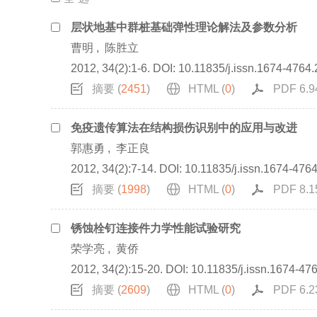
层状地基中群桩基础弹性理论解法及参数分析
曹明
,
陈胜立
2012, 34(2):1-6.
DOI:
10.11835/j.issn.1674-4764
摘要 (
2451
)
HTML (
0
)
PDF 6.9
免疫遗传算法在结构损伤识别中的应用与改进
郭惠勇
,
李正良
2012, 34(2):7-14.
DOI:
10.11835/j.issn.1674-476
摘要 (
1998
)
HTML (
0
)
PDF 8.1
锈蚀栓钉连接件力学性能试验研究
荣学亮
,
黄侨
2012, 34(2):15-20.
DOI:
10.11835/j.issn.1674-47
摘要 (
2609
)
HTML (
0
)
PDF 6.2