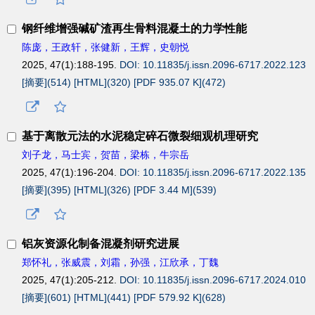
钢纤维增强碱矿渣再生骨料混凝土的力学性能
陈庞，王政轩，张健新，王辉，史朝悦
2025, 47(1):188-195.
DOI: 10.11835/j.issn.2096-6717.2022.123
[摘要](
514
)
[HTML](
320
)
[PDF 935.07 K](
472
)
基于离散元法的水泥稳定碎石微裂细观机理研究
刘子龙，马士宾，贺苗，梁栋，牛宗岳
2025, 47(1):196-204.
DOI: 10.11835/j.issn.2096-6717.2022.135
[摘要](
395
)
[HTML](
326
)
[PDF 3.44 M](
539
)
铝灰资源化制备混凝剂研究进展
郑怀礼，张威震，刘霜，孙强，江欣承，丁魏
2025, 47(1):205-212.
DOI: 10.11835/j.issn.2096-6717.2024.010
[摘要](
601
)
[HTML](
441
)
[PDF 579.92 K](
628
)