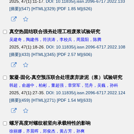
2025, 47(1):11-17.
DOI: 10.11835/j.issn.2096-6717.2022.133
[摘要](
547
)
[HTML](
329
)
[PDF 1.85 M](
626
)
真空热固结联合强夯处理工程废浆试验研究
吴建奇，陶建伟，符洪涛，李校兵，周晨阳，陈腾
2025, 47(1):18-26.
DOI: 10.11835/j.issn.2096-6717.2022.108
[摘要](
433
)
[HTML](
345
)
[PDF 2.57 M](
606
)
絮凝
-
固化
-
真空预压联合处理废弃淤泥（浆）试验研究
韩超，俞越中，柏彬，董超强，章荣军，范舟，吴巍，孙科
2025, 47(1):27-35.
DOI: 10.11835/j.issn.2096-6717.2022.124
[摘要](
459
)
[HTML](
271
)
[PDF 1.54 M](
633
)
螺牙高度对螺纹桩竖向承载特性的影响
徐丽娜，齐晨晖，郑俊杰，黄占芳，孙爽