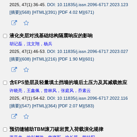
2025, 47(1):36-45.
DOI: 10.11835/j.issn.2096-6717.2023.123
[摘要](
568
)
[HTML](
391
)
[PDF 4.02 M](
671
)
液化夹层对浅基础结构隔震响应的影响
胡记磊，沈文翔，杨兵
2025, 47(1):46-53.
DOI: 10.11835/j.issn.2096-6717.2023.027
[摘要](
608
)
[HTML](
216
)
[PDF 1.90 M](
601
)
含
EPS
垫层及轻量填土挡墙的墙后土压力及其减载效应
许晓亮，王鑫佩，曾林风，张庭风，乔素云
2025, 47(1):54-62.
DOI: 10.11835/j.issn.2096-6717.2022.116
[摘要](
547
)
[HTML](
364
)
[PDF 2.07 M](
583
)
预切缝辅助
TBM
滚刀破岩贯入荷载演化规律