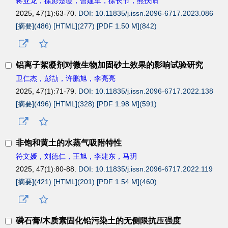
蒋亚龙，徐彭楚璇，曾建军，徐长节，熊扶阳
2025, 47(1):63-70.
DOI: 10.11835/j.issn.2096-6717.2023.086
[摘要](
486
)
[HTML](
277
)
[PDF 1.50 M](
842
)
铝离子絮凝剂对微生物加固砂土效果的影响试验研究
卫仁杰，彭劼，许鹏旭，李亮亮
2025, 47(1):71-79.
DOI: 10.11835/j.issn.2096-6717.2022.138
[摘要](
496
)
[HTML](
328
)
[PDF 1.98 M](
591
)
非饱和黄土的水蒸气吸附特性
符文媛，刘德仁，王旭，李建东，马玥
2025, 47(1):80-88.
DOI: 10.11835/j.issn.2096-6717.2022.119
[摘要](
421
)
[HTML](
201
)
[PDF 1.54 M](
460
)
磷石膏
/
木质素固化铅污染土的无侧限抗压强度