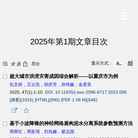
2025年第1期文章目次
显示方式：
全 选
导出
超大城市洪涝灾害成因综合解析——以重庆市为例
仉文岗，王云浩，胡庆芳，孙伟鑫，金君良
2025, 47(1):1-10.
DOI: 10.11835/j.issn.2096-6717.2023.090
[摘要](
1015
)
[HTML](
890
)
[PDF 1.08 M](
646
)
基于小波降噪的神经网络盾构泥水分离系统参数预测方法
周翠红，周富强，刘兆赫，翟志国