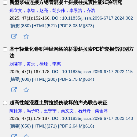
新型浆锚连接方钢管混凝土拼接柱抗震性能试验研究
郑立文，李智，赵亮，胡少伟，李景浩，齐浩
2025, 47(1):152-166.
DOI: 10.11835/j.issn.2096-6717.2024.002
[摘要](
830
)
[HTML](
521
)
[PDF 8.08 M](
873
)
基于轻量化卷积神经网络的桥梁斜拉索
PE
护套损伤识别方
法
刘啸宇，黄永，徐峰，李惠
2025, 47(1):167-178.
DOI: 10.11835/j.issn.2096-6717.2022.115
[摘要](
609
)
[HTML](
280
)
[PDF 2.75 M](
604
)
超高性能混凝土劈拉损伤破坏的声光联合表征
陈徐东，冯子鸣，王宁宁，吴文文，石丹丹，栾金津
2025, 47(1):179-187.
DOI: 10.11835/j.issn.2096-6717.2023.143
[摘要](
656
)
[HTML](
271
)
[PDF 2.64 M](
616
)