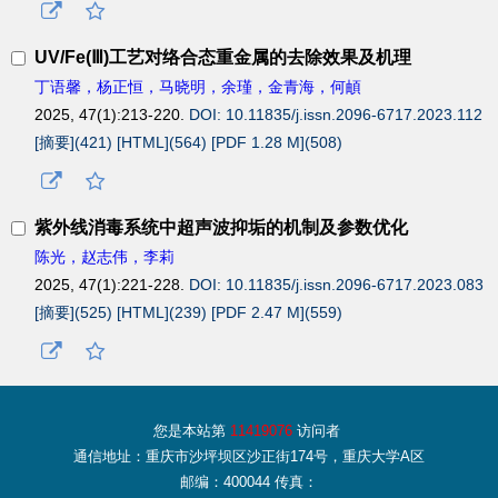
UV/Fe(
Ⅲ
)
工艺对络合态重金属的去除效果及机理
丁语馨，杨正恒，马晓明，余瑾，金青海，何頔
2025, 47(1):213-220.
DOI: 10.11835/j.issn.2096-6717.2023.112
[摘要](
421
)
[HTML](
564
)
[PDF 1.28 M](
508
)
紫外线消毒系统中超声波抑垢的机制及参数优化
陈光，赵志伟，李莉
2025, 47(1):221-228.
DOI: 10.11835/j.issn.2096-6717.2023.083
[摘要](
525
)
[HTML](
239
)
[PDF 2.47 M](
559
)
您是本站第
11419076
访问者
通信地址：重庆市沙坪坝区沙正街174号，重庆大学A区
邮编：400044 传真：