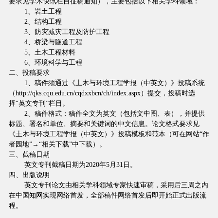
要求见学术快讯栏目征稿通知），主要包括以下相关学科领域：
1
、岩土工程
2
、结构工程
3
、防灾减灾工程及防护工程
4
、桥梁与隧道工程
5
、土木工程材料
6
、环境科学与工程
二、投稿要求
1
、稿件须通过《土木与环境工程学报（中英文）》投稿系统
（
http://qks.cqu.edu.cn/cqdxxbcn/ch/index.aspx
）提交，投稿时选
择
“
英文专刊
”
栏目。
2
、稿件格式：稿件全文为英文（包括文中图、表），并提供
标题、署名和单位、摘要和关键词的中文信息。论文格式要求见
《土木与环境工程学报（中英文）》投稿模板和范本（可在网站“作
→
者园地”
“相关下载”中下载）。
三、截稿日期
英文专刊截稿日期为
2020
年
5
月
31
日。
四、出版说明
英文专刊论文由相关学科领域专家快速审稿，采用后三周之内
在中国知网实现网络首发，全部稿件网络首发后即开始正式出版流
程。