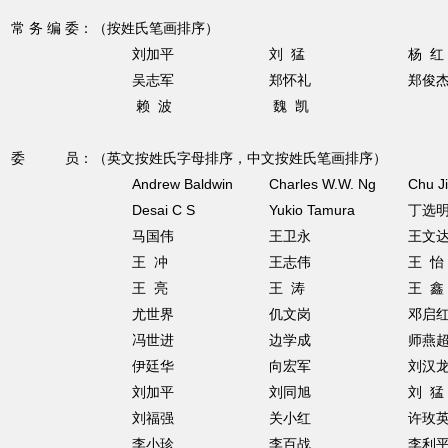
常
务
编
委：
（按姓氏笔画排序）
刘加平
刘 猛
杨 红
吴志军
郑怀礼
郑俊
赖 波
魏 凯
委
员：
（英文按姓氏字母排序，中文按姓氏笔画排序）
Andrew Baldwin
Charles W.W. Ng
Chu J
Desai C S
Yukio Tamura
丁选
马国伟
王卫永
王文
王 冲
王志伟
王 怡
王 亮
王 涛
王 鑫
尤世界
仉文岗
邓启
冯世进
边学成
师燕
伊廷华
向宏军
刘汉
刘加平
刘同旭
刘 猛
刘福强
关小红
许玫
李小珍
李百战
李利