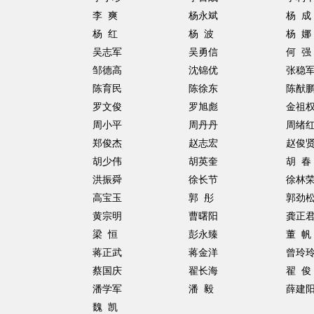
李 爽
杨永斌
杨 成
杨 红
杨 波
杨 娜
吴志军
吴勇信
何 强
邹德高
沈锦优
张稳
陈育民
陈徐东
陈猷
罗文俊
罗旭彪
金祖
周小平
周丹丹
周绪
郑俊杰
赵志宏
赵俊
胡少伟
胡英奎
胡 春
洪振舜
徐长节
徐林
高宝玉
郭 彤
郭劲
黄宗明
曹曙阳
龚正
梁 恒
彭永臻
董 帆
蒋正武
蒋金洋
曾玲
蔡国庆
翟长海
翟 俊
潘学军
潘 毅
薛建
魏 凯