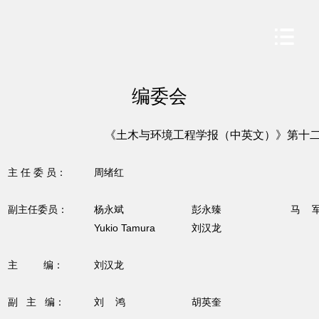
编委会
《土木与环境工程学报（中英文）》第十
主
任
委
员：
周绪红
副主任委员：
杨永斌
彭永臻
马 
Yukio Tamura
刘汉龙
主
编：
刘汉龙
副
主
编：
刘
鸿
胡英奎