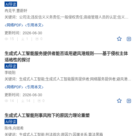
AI导读
冉克平,曹蔚轩
关键词：
公司法;违反信义义务责任;一般侵权责任;高级管理人员的认定;信义义务
<网络PDF>
<引用本文>
更新时间：
2026-06-30
15
|
1
|
0
生成式人工智能服务提供者能否适用避风港规则——基于侵权主体
适格性的探讨
AI导读
李晓阳
关键词：
生成式人工智能;生成式人工智能服务提供者;网络服务提供者;避风港规则;版权责任
<网络PDF>
<引用本文>
更新时间：
2026-06-30
14
|
14
|
0
生成式人工智能刑事风险下的原因力理论重塑
AI导读
陈伟,向珉希
关键词：
生成式人工智能;刑法观念;原因力;因果关系;算法黑箱