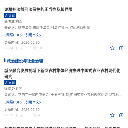
论精神法益刑法保护的正当性及其界限
AI导读
储陈城,刘森
关键词：
精神法益;物质性法益;刑法扩张;元宇宙;利益衡量
<网络PDF>
<引用本文>
更新时间：
2026-06-30
24
|
0
|
10
政治建设与社会治理
城乡融合发展视域下新型农村集体经济推进中国式农业农村现代化
研究
AI导读
徐鲲,赵昕翌
关键词：
党的二十届四中全会;“十五五”时期;中国式农业农村现代化;新型农村集体经济;城乡融合发展;新质生产力
<网络PDF>
<引用本文>
更新时间：
2026-06-30
15
|
0
|
4