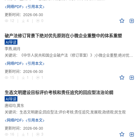
<网络PDF>
<引用本文>
更新时间：
2026-06-30
12
|
4
|
0
破产法修订背景下绝对优先原则在小微企业重整中的体系重塑
AI导读
李燕,胡月
关键词：
《中华人民共和国企业破产法（修订草案）》;小微企业重整;绝对优先原则;股东权益保留;预期可支配收入标准
<网络PDF>
<引用本文>
更新时间：
2026-06-30
15
|
1
|
1
生态文明建设目标评价考核和责任追究的回应型法治论纲
AI导读
唐绍均,黄东
关键词：
生态文明建设;回应型法;评价考核;责任追究;发展观;政绩观;民生观
<网络PDF>
<引用本文>
更新时间：
2026-06-30
16
|
1
|
3