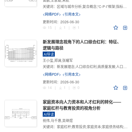
曾鹏,王家聪,宋航
关键词：
区域与城市分析;复合概念;“C-P-I”框架;指标体系
<网络PDF>
<引用本文>
更新时间：
2026-06-30
15
|
1
|
1
新发展理念视角下的人口综合红利：特征、
逻辑与路径
AI导读
王小玺,郑澜,张耀军
关键词：
新发展理念;人口综合红利;高质量发展;人口政策;中国式现代化
<网络PDF>
<引用本文>
更新时间：
2026-06-30
14
|
1
|
0
家庭资本向人力资本和人才红利的转化——
家庭杠杆与教育投资的视角分析
AI导读
祝伟,马千惠,吴继煜
关键词：
家庭杠杆;教育投资;家庭资本;家庭债务结构;CHFS