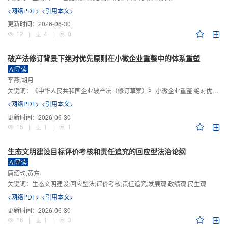
<网络PDF>
<引用本文>
更新时间：
2026-06-30
12
|
4
|
0
破产法修订背景下绝对优先原则在小微企业重整中的体系重塑
AI导读
李燕,胡月
关键词：
《中华人民共和国企业破产法（修订草案）》;小微企业重整;绝对优先原则;股东权益保留;预期可支配收入标准
<网络PDF>
<引用本文>
更新时间：
2026-06-30
15
|
1
|
1
生态文明建设目标评价考核和责任追究的回应型法治论纲
AI导读
唐绍均,黄东
关键词：
生态文明建设;回应型法;评价考核;责任追究;发展观;政绩观;民生观
<网络PDF>
<引用本文>
更新时间：
2026-06-30
16
|
1
|
3