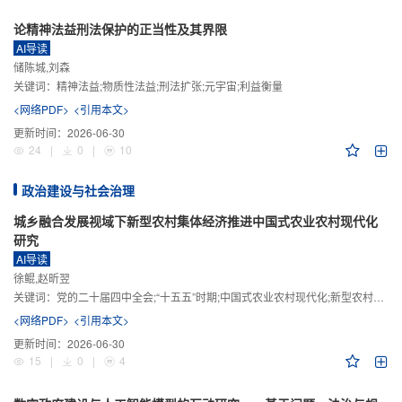
论精神法益刑法保护的正当性及其界限
AI导读
储陈城,刘森
关键词：
精神法益;物质性法益;刑法扩张;元宇宙;利益衡量
<网络PDF>
<引用本文>
更新时间：
2026-06-30
24
|
0
|
10
政治建设与社会治理
城乡融合发展视域下新型农村集体经济推进中国式农业农村现代化
研究
AI导读
徐鲲,赵昕翌
关键词：
党的二十届四中全会;“十五五”时期;中国式农业农村现代化;新型农村集体经济;城乡融合发展;新质生产力
<网络PDF>
<引用本文>
更新时间：
2026-06-30
15
|
0
|
4