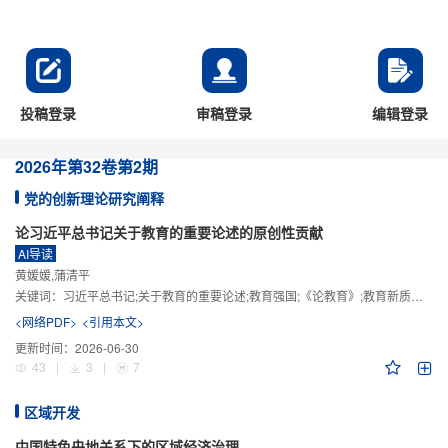
投稿登录
审稿登录
编辑登录
2026年
第32卷
第2期
党的创新理论研究阐释
论习近平总书记关于教育的重要论述的原创性贡献
AI导读
黄媛媛,蒲清平
关键词：
习近平总书记;关于教育的重要论述;教育强国;《论教育》;教育新质生产力;教育人工智能
<网络PDF>
<引用本文>
更新时间：
2026-06-30
43
|
3
|
7
区域开发
中国特色央地关系下的区域经济治理