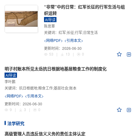
“非常”中的日常：红军长征的行军生活与组
织运转
AI导读
陈思覃
关键词：
红军;长征;行军;日常生活
<网络PDF>
<引用本文>
更新时间：
2026-06-30
53
|
13
|
0
明子村账本所见太岳抗日根据地基层粮食工作的制度化
AI导读
李叶鹏
关键词：
抗日根据地;粮食工作;基层社会;账本
<网络PDF>
<引用本文>
更新时间：
2026-06-30
9
|
3
|
0
法学研究
高级管理人员违反信义义务的责任主体认定