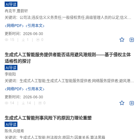
AI导读
冉克平,曹蔚轩
关键词：
公司法;违反信义义务责任;一般侵权责任;高级管理人员的认定;信义义务
<网络PDF>
<引用本文>
更新时间：
2026-06-30
15
|
1
|
0
生成式人工智能服务提供者能否适用避风港规则——基于侵权主体
适格性的探讨
AI导读
李晓阳
关键词：
生成式人工智能;生成式人工智能服务提供者;网络服务提供者;避风港规则;版权责任
<网络PDF>
<引用本文>
更新时间：
2026-06-30
14
|
14
|
0
生成式人工智能刑事风险下的原因力理论重塑
AI导读
陈伟,向珉希
关键词：
生成式人工智能;刑法观念;原因力;因果关系;算法黑箱