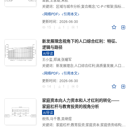
曾鹏,王家聪,宋航
关键词：
区域与城市分析;复合概念;“C-P-I”框架;指标体系
<网络PDF>
<引用本文>
更新时间：
2026-06-30
15
|
1
|
1
新发展理念视角下的人口综合红利：特征、
逻辑与路径
AI导读
王小玺,郑澜,张耀军
关键词：
新发展理念;人口综合红利;高质量发展;人口政策;中国式现代化
<网络PDF>
<引用本文>
更新时间：
2026-06-30
14
|
1
|
0
家庭资本向人力资本和人才红利的转化——
家庭杠杆与教育投资的视角分析
AI导读
祝伟,马千惠,吴继煜
关键词：
家庭杠杆;教育投资;家庭资本;家庭债务结构;CHFS