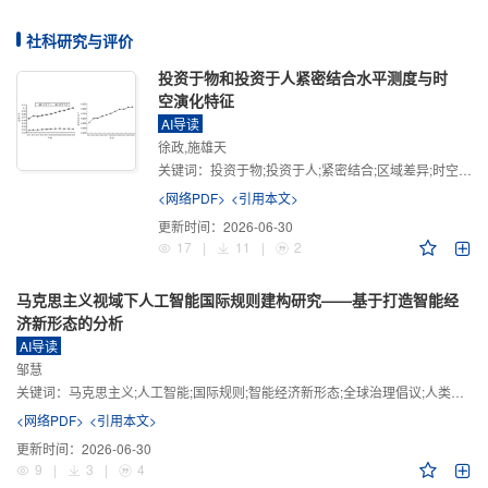
社科研究与评价
投资于物和投资于人紧密结合水平测度与时
空演化特征
AI导读
徐政,施雄天
关键词：
投资于物;投资于人;紧密结合;区域差异;时空演化
<网络PDF>
<引用本文>
更新时间：
2026-06-30
17
|
11
|
2
马克思主义视域下人工智能国际规则建构研究——基于打造智能经
济新形态的分析
AI导读
邹慧
关键词：
马克思主义;人工智能;国际规则;智能经济新形态;全球治理倡议;人类命运共同体
<网络PDF>
<引用本文>
更新时间：
2026-06-30
9
|
3
|
4