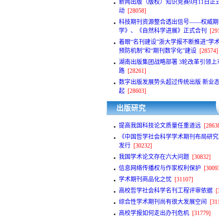
新闻出版（版权）知识竞赛9月11日正
动
[28058]
科技期刊资源整合透出信号——权威期
学》、《自然科学进展》正式合刊
[29
着眼“名刊建设”浙大学报不断推进“学
预防机制”和“期刊数字化”建设
[28574]
湖南出版集团战略部署 3轮改革引领上
路
[28261]
数字出版发展势头超过传统出版 新业
起
[28603]
出版研究
提高我国科技论文质量任重道远
[2863
《中国哲学社会科学学术期刊布局研究
发行
[30232]
我国学术论文存在六大问题
[30832]
信息网络传播权与作家权利保护
[3009
学术期刊商品化之忧
[31107]
高校哲学社会科学名刊工程评审依据
[
综合性学术期刊尚有很大发展空间
[31
高校学报如何走出办刊危机
[31779]