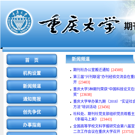
新闻频道
首 页
期刊社办公室搬迁通知
[24569]
机构设置
第三届“兴刊联谊”办刊经验交流会在重
开
[23403]
新闻频道
重庆大学5种期刊荣获“中国科技论文
奖”
[23638]
通知简报
重庆大学举办第九期（2018）“实证社
方法”培训活动
[23456]
创先争优
社科处、期刊社党支部组织党员观看主
《幸福马上来》
[23443]
办事指南
全国高等学校文科学报研究会第八届宣
二次工作会议在重庆大学召开
[23753]