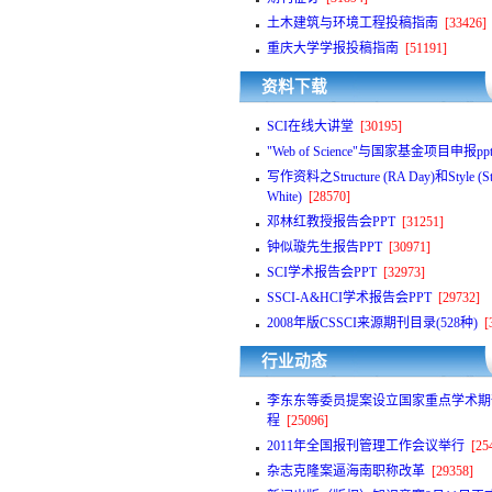
土木建筑与环境工程投稿指南
[33426]
重庆大学学报投稿指南
[51191]
资料下载
SCI在线大讲堂
[30195]
"Web of Science"与国家基金项目申报pp
写作资料之Structure (RA Day)和Style (St
White)
[28570]
邓林红教授报告会PPT
[31251]
钟似璇先生报告PPT
[30971]
SCI学术报告会PPT
[32973]
SSCI-A&HCI学术报告会PPT
[29732]
2008年版CSSCI来源期刊目录(528种)
[
行业动态
李东东等委员提案设立国家重点学术期
程
[25096]
2011年全国报刊管理工作会议举行
[25
杂志克隆案逼海南职称改革
[29358]