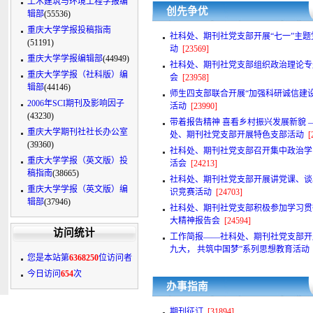
土木建筑与环境工程学报编
创先争优
辑部
(55536)
重庆大学学报投稿指南
社科处、期刊社党支部开展“七一”主题
(51191)
动
[23569]
重庆大学学报编辑部
(44949)
社科处、期刊社党支部组织政治理论专
重庆大学学报（社科版）编
会
[23958]
辑部
(44146)
师生四支部联合开展“加强科研诚信建
2006年SCI期刊及影响因子
活动
[23990]
(43230)
带着报告精神 喜看乡村振兴发展新貌 
重庆大学期刊社社长办公室
处、期刊社党支部开展特色支部活动
[
(39360)
社科处、期刊社党支部召开集中政治学
重庆大学学报（英文版）投
活会
[24213]
稿指南
(38665)
社科处、期刊社党支部开展讲党课、谈
重庆大学学报（英文版）编
识竞赛活动
[24703]
辑部
(37946)
社科处、期刊社党支部积极参加学习贯
大精神报告会
[24594]
访问统计
工作简报——社科处、期刊社党支部开
九大， 共筑中国梦”系列思想教育活动
您是本站第
6368250
位访问者
今日访问
654
次
办事指南
期刊征订
[31894]