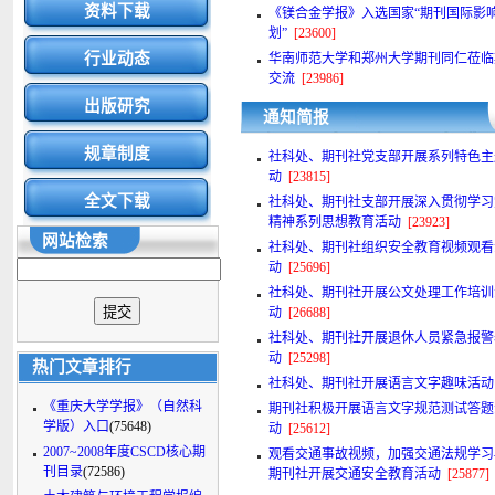
资料下载
《镁合金学报》入选国家“期刊国际影
划”
[23600]
行业动态
华南师范大学和郑州大学期刊同仁莅临
交流
[23986]
出版研究
通知简报
规章制度
社科处、期刊社党支部开展系列特色主
动
[23815]
全文下载
社科处、期刊社支部开展深入贯彻学习
精神系列思想教育活动
[23923]
网站检索
社科处、期刊社组织安全教育视频观看
动
[25696]
社科处、期刊社开展公文处理工作培训
动
[26688]
社科处、期刊社开展退休人员紧急报警
动
[25298]
热门文章排行
社科处、期刊社开展语言文字趣味活动
《重庆大学学报》（自然科
期刊社积极开展语言文字规范测试答题
学版）入口
(75648)
动
[25612]
2007~2008年度CSCD核心期
观看交通事故视频，加强交通法规学习
刊目录
(72586)
期刊社开展交通安全教育活动
[25877]